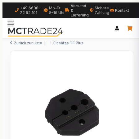
Versand
+49 6638 –
Mo–Fr
Sichere
|
&
|
|
Kontakt
72 92 101
8–16 Uhr
Zahlung
Lieferung
Zurück zur Liste
Einsätze TF Plus