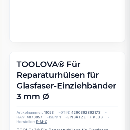
TOOLOVA® Für
Reparaturhülsen für
Glasfaser-Einziehbänder
3 mm Ø
Artikelnummer:
11053
GTIN:
4260362862173
HAN:
4070057
ISBN:
1
EINSÄTZE TF PLUS
Hersteller:
E-M-C