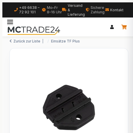
Versand
+49 6638 –
Mo–Fr
Sichere
|
&
|
|
Kontakt
72 92 101
8–16 Uhr
Zahlung
Lieferung
Zurück zur Liste
Einsätze TF Plus