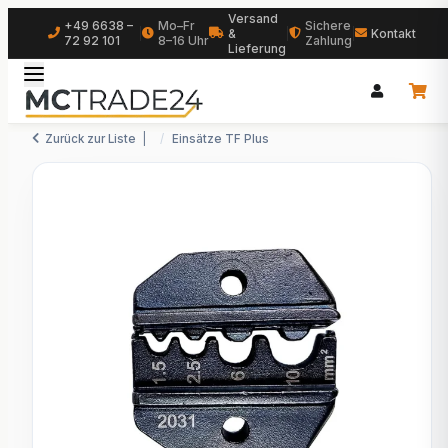
Versand
+49 6638 –
Mo–Fr
Sichere
|
&
|
|
Kontakt
72 92 101
8–16 Uhr
Zahlung
Lieferung
Zurück zur Liste
Einsätze TF Plus