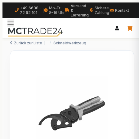
Versand
+49 6638 –
Mo–Fr
Sichere
|
&
|
|
Kontakt
72 92 101
8–16 Uhr
Zahlung
Lieferung
Zurück zur Liste
Schneidwerkzeug