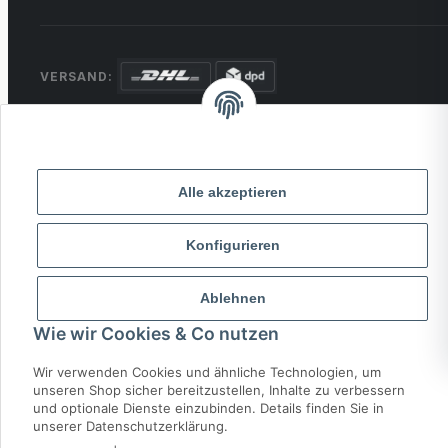
VERSAND:
ZAHLUNG:
PayPal
VISA
MasterCard
Rechnung
Überweisung
Alle akzeptieren
* Alle Preise inkl. gesetzlicher USt., zzgl.
Versand
Konfigurieren
© 2026 MCTRADE24. Alle Rechte vorbehalten.
Powered by
MD IT Solutions
Ablehnen
Wie wir Cookies & Co nutzen
Wir verwenden Cookies und ähnliche Technologien, um
unseren Shop sicher bereitzustellen, Inhalte zu verbessern
und optionale Dienste einzubinden. Details finden Sie in
unserer Datenschutzerklärung.