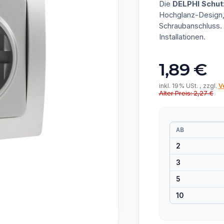
Die
DELPHI Schut
Hochglanz-Design, 
Schraubanschluss. 
Installationen.
1,89 €
inkl. 19% USt. , zzgl.
V
Alter Preis: 2,27 €
AB
2
3
5
10