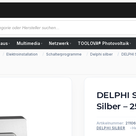
Haus
Multimedia
Netzwerk
TOOLOVA® Photovoltaik
▾
▾
▾
▾
Elektroinstallation
Schalterprogramme
Delphi silber
DELPHI 
DELPHI S
Silber –
Artikelnummer:
21106
He
DELPHI SILBER