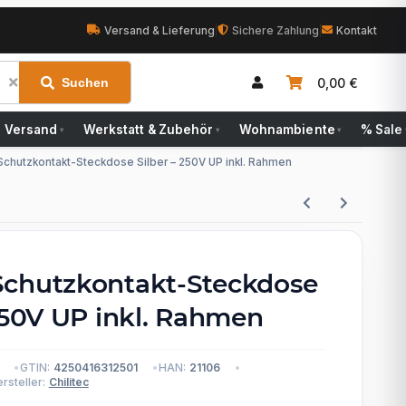
Versand & Lieferung
|
Sichere Zahlung
|
Kontakt
0,00 €
Suchen
Versand
Werkstatt & Zubehör
Wohnambiente
% Sale
▾
▾
▾
Schutzkontakt-Steckdose Silber – 250V UP inkl. Rahmen
chutzkontakt-Steckdose
 250V UP inkl. Rahmen
GTIN:
4250416312501
HAN:
21106
rsteller:
Chilitec