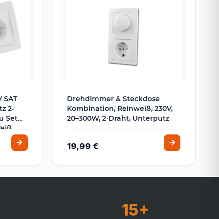
V SAT
Drehdimmer & Steckdose
z 2-
Kombination, Reinweiß, 230V,
u Set
20–300W, 2-Draht, Unterputz
eiß
19,99 €
15+