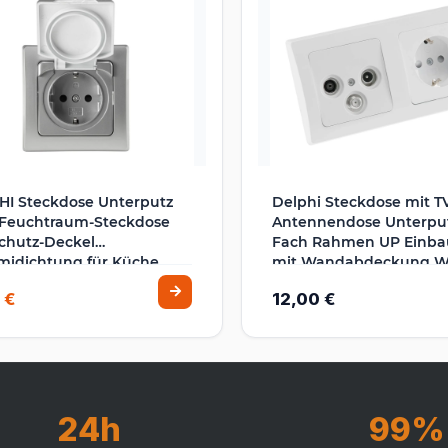
HI Steckdose Unterputz
Delphi Steckdose mit T
 Feuchtraum-Steckdose
Antennendose Unterput
chutz-Deckel
Fach Rahmen UP Einba
idichtung für Küche
mit Wandabdeckung W
errasse Balkon Grau
 €
12,00 €
r
24h
99%