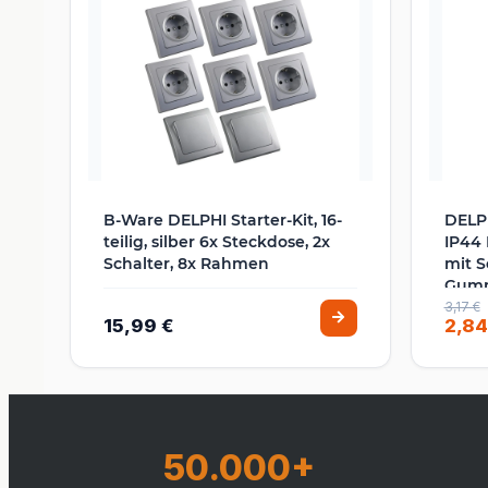
B-Ware DELPHI Starter-Kit, 16-
DELP
teilig, silber 6x Steckdose, 2x
IP44
Schalter, 8x Rahmen
mit S
Gumm
Bad T
3,17 €
15,99 €
2,84
Silbe
50.000+