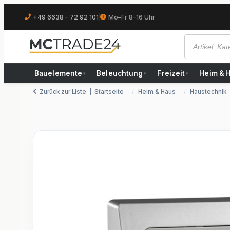
+49 6638 – 72 92 101
|
Mo–Fr 8–16 Uhr
Bauelemente
Beleuchtung
Freizeit
Heim & 
▾
▾
▾
Zurück zur Liste
Startseite
Heim & Haus
Haustechnik