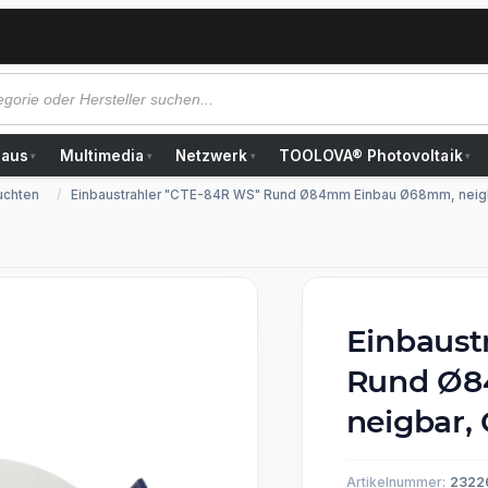
Haus
Multimedia
Netzwerk
TOOLOVA® Photovoltaik
▾
▾
▾
▾
uchten
Einbaustrahler "CTE-84R WS" Rund Ø84mm Einbau Ø68mm, neigba
Einbaust
Rund Ø8
neigbar, 
Artikelnummer:
2322