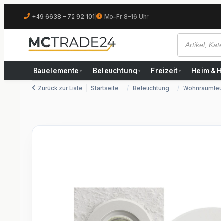
+49 6638 – 72 92 101
|
Mo–Fr 8–16 Uhr
Bauelemente
Beleuchtung
Freizeit
Heim & 
▾
▾
▾
Zurück zur Liste
Startseite
Beleuchtung
Wohnraumle