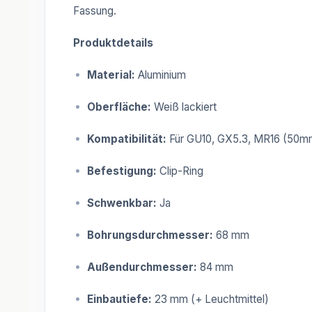
Fassung.
Produktdetails
Material:
Aluminium
Oberfläche:
Weiß lackiert
Kompatibilität:
Für GU10, GX5.3, MR16 (50mm
Befestigung:
Clip-Ring
Schwenkbar:
Ja
Bohrungsdurchmesser:
68 mm
Außendurchmesser:
84 mm
Einbautiefe:
23 mm (+ Leuchtmittel)