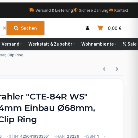
Versand & Lieferung
|
Sichere Zahlung
|
Kontakt
0,00 €
Suchen
Versand
Werkstatt & Zubehör
Wohnambiente
% Sale
▾
▾
▾
r, Clip Ring
rahler "CTE-84R WS"
4mm Einbau Ø68mm,
Clip Ring
6
GTIN:
4250416333551
HAN:
23226
ISBN:
1