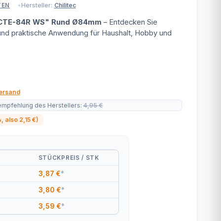
Hersteller:
Chilitec
TEN
 "CTE-84R WS" Rund Ø84mm
– Entdecken Sie
 und praktische Anwendung für Haushalt, Hobby und
ersand
empfehlung des Herstellers
:
4,95 €
%
, also
2,15 €
)
STÜCKPREIS / STK
3,87 €
*
3,80 €
*
3,59 €
*