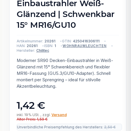
Einbaustrahler Weiß-
Glänzend | Schwenkbar
15° MR16/GU10
Artikelnummer:
20261
GTIN:
4250416306111
HAN:
20261
ISBN:
1
WOHNRAUMLEUCHTEN
Hersteller:
Chilitec
Moderner SR90 Decken-Einbaustrahler in Weiß-
Glänzend mit 15° Schwenkbereich und flexibler
MR16-Fassung (GU5.3/GU10-Adapter). Schnell
montiert per Sprengring – ideal für stilvolle
Akzentbeleuchtung.
1,42 €
inkl. 19% USt. , zzgl.
Versand
Alter Preis: 1,59 €
Unverbindliche Preisempfehlung des Herstellers
:
2,50 €