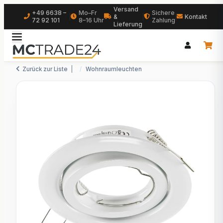
Versand
+49 6638 –
Mo–Fr
Sichere
|
&
|
|
Kontakt
72 92 101
8–16 Uhr
Zahlung
Lieferung
Zurück zur Liste
Wohnraumleuchten