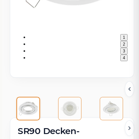
1
2
3
4
SR90 Decken-