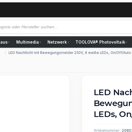
Haus
Multimedia
Netzwerk
TOOLOVA® Photovoltaik
▾
▾
▾
▾
LED Nachtlicht mit Bewegungsmelder 230V, 6 weiße LEDs, On/Off/Auto
LED Nach
Bewegung
LEDs, On
Artikelnummer:
2080