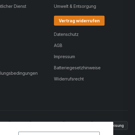
licher Dienst
Umwelt & Entsorgung
Vertrag widerrufen
Datenschutz
AGB
Impressum
Batteriegesetzhinweise
hlungsbedingungen
Widerrufsrecht
Pal
VISA
MasterCard
Rechnung
Überweisung