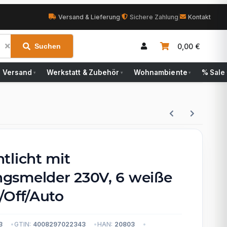
Versand & Lieferung
|
Sichere Zahlung
|
Kontakt
0,00 €
Suchen
Versand
Werkstatt & Zubehör
Wohnambiente
% Sale
▾
▾
▾
tlicht mit
smelder 230V, 6 weiße
/Off/Auto
3
GTIN:
4008297022343
HAN:
20803