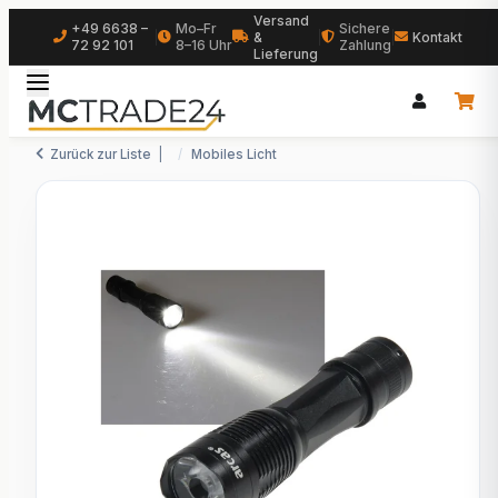
Versand
+49 6638 –
Mo–Fr
Sichere
|
&
|
|
Kontakt
72 92 101
8–16 Uhr
Zahlung
Lieferung
Zurück zur Liste
Mobiles Licht