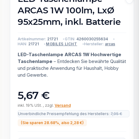
ARCAS 1W 100lm, LxØ
95x25mm, inkl. Batterie
Artikelnummer:
21721
GTIN:
4260030255634
HAN:
21721
Hersteller:
arcas
MOBILES LICHT
LED-Taschenlampe ARCAS 1W Hochwertige
Taschenlampe
– Entdecken Sie bewährte Qualität
und praktische Anwendung für Haushalt, Hobby
und Gewerbe.
5,67 €
inkl. 19% USt. , zzgl.
Versand
Unverbindliche Preisempfehlung des Herstellers
:
7,95 €
(Sie sparen
28.68%
, also
2,28 €
)