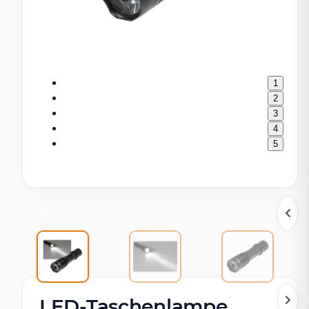
1
2
3
4
5
LED-Taschenlampe