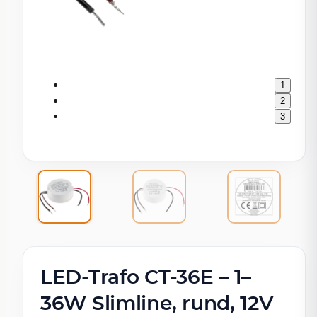
1
2
3
LED-Trafo CT-36E – 1–
36W Slimline, rund, 12V