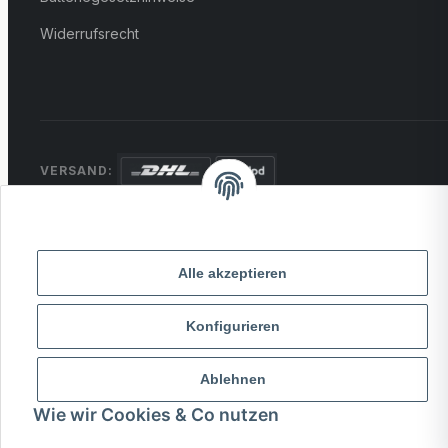
Widerrufsrecht
VERSAND:
ZAHLUNG:
PayPal
VISA
MasterCard
Rechnung
Überweisung
Alle akzeptieren
* Alle Preise inkl. gesetzlicher USt., zzgl.
Versand
Konfigurieren
© 2026 MCTRADE24. Alle Rechte vorbehalten.
Ablehnen
Powered by
MD IT Solutions
Wie wir Cookies & Co nutzen