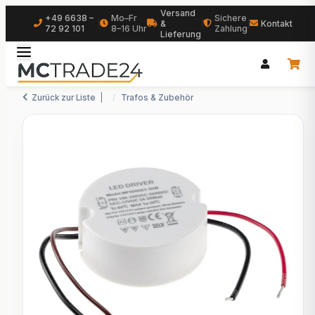
Versand
+49 6638 –
Mo–Fr
Sichere
|
&
|
|
Kontakt
72 92 101
8–16 Uhr
Zahlung
Lieferung
Zurück zur Liste
Trafos & Zubehör