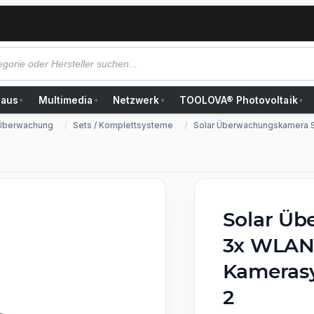
Haus
Multimedia
Netzwerk
TOOLOVA® Photovoltaik
▾
▾
▾
▾
 Überwachung
Sets / Komplettsysteme
Solar Überwachungskamera S
Solar Üb
3x WLAN 
Kamerasy
2