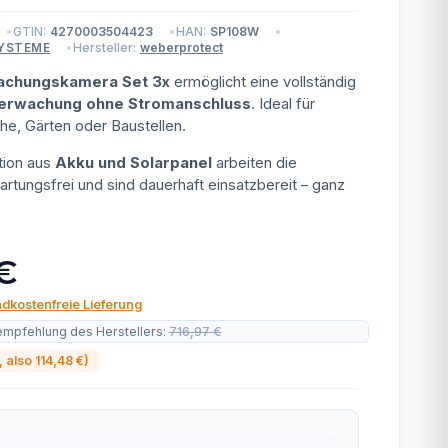
GTIN:
4270003504423
HAN:
SP108W
Hersteller:
weberprotect
SYSTEME
achungskamera Set 3x
ermöglicht eine vollständig
erwachung ohne Stromanschluss
. Ideal für
e, Gärten oder Baustellen.
tion aus
Akku und Solarpanel
arbeiten die
tungsfrei und sind dauerhaft einsatzbereit – ganz
€
dkostenfreie Lieferung
empfehlung des Herstellers
:
716,97 €
, also
114,48 €
)