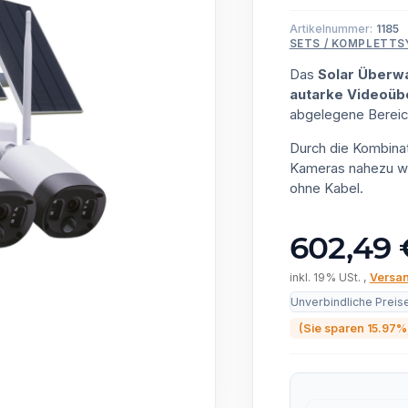
Artikelnummer:
1185
SETS / KOMPLETT
Das
Solar Überw
autarke Videoüb
abgelegene Bereich
Durch die Kombina
Kameras nahezu war
ohne Kabel.
602,49 
inkl. 19% USt. ,
Versan
Unverbindliche Preis
(Sie sparen
15.97%