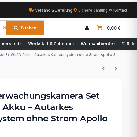
Versand & Lieferung
|
Sichere Zahlung
|
Kontakt
0,00 €
Suchen
Versand
Werkstatt & Zubehör
Wohnambiente
% Sale
▾
▾
▾
et 3x WLAN Akku – Autarkes Kamerasystem ohne Strom Apollo 2
erwachungskamera Set
Akku – Autarkes
stem ohne Strom Apollo