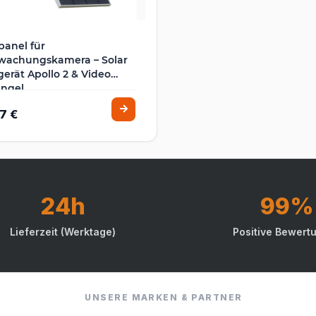
panel für
wachungskamera – Solar
erät Apollo 2 & Video
ingel
7 €
24h
99%
Lieferzeit (Werktage)
Positive Bewert
UNSERE MARKEN & PARTNER