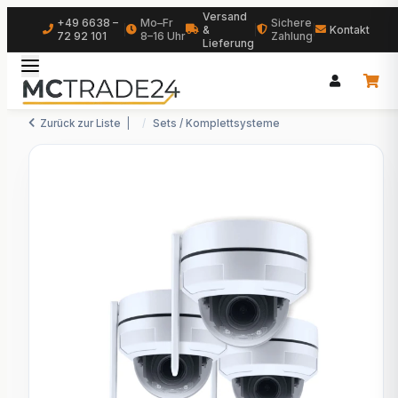
Versand
+49 6638 –
Mo–Fr
Sichere
|
&
|
|
Kontakt
72 92 101
8–16 Uhr
Zahlung
Lieferung
Zurück zur Liste
Sets / Komplettsysteme