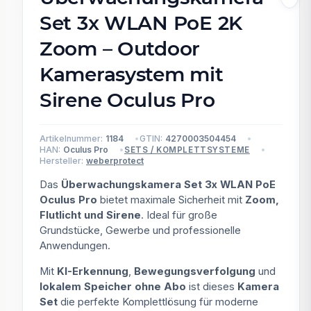
Set 3x WLAN PoE 2K
Zoom – Outdoor
Kamerasystem mit
Sirene Oculus Pro
Artikelnummer:
1184
GTIN:
4270003504454
HAN:
Oculus Pro
SETS / KOMPLETTSYSTEME
Hersteller:
weberprotect
Das
Überwachungskamera Set 3x WLAN PoE
Oculus Pro
bietet maximale Sicherheit mit
Zoom,
Flutlicht und Sirene
. Ideal für große
Grundstücke, Gewerbe und professionelle
Anwendungen.
Mit
KI-Erkennung
,
Bewegungsverfolgung
und
lokalem Speicher ohne Abo
ist dieses
Kamera
Set
die perfekte Komplettlösung für moderne