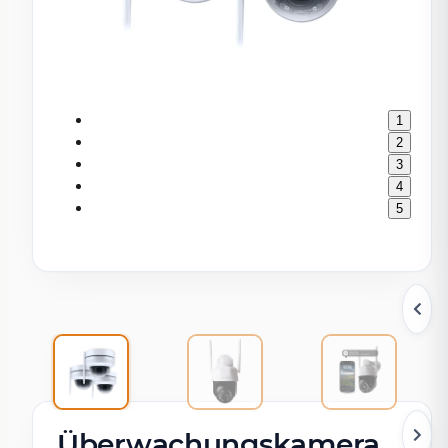
1
2
3
4
5
Überwachungskamera