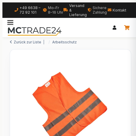
Versand
+49 6638 –
Mo–Fr
Sichere
|
&
|
|
Kontakt
72 92 101
8–16 Uhr
Zahlung
Lieferung
Zurück zur Liste
Arbeitsschutz