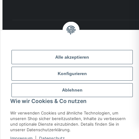
VERSAND:
ZAHLUNG:
PayPal
VISA
MasterCard
Rechnung
Alle akzeptieren
Überweisung
Konfigurieren
* Alle Preise inkl. gesetzlicher USt., zzgl.
Versand
Ablehnen
© 2026 MCTRADE24. Alle Rechte vorbehalten.
Wie wir Cookies & Co nutzen
Powered by
MD IT Solutions
Wir verwenden Cookies und ähnliche Technologien, um
unseren Shop sicher bereitzustellen, Inhalte zu verbessern
und optionale Dienste einzubinden. Details finden Sie in
unserer Datenschutzerklärung.
Impressum
|
Datenschutz