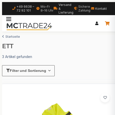
Versand
+49 6638 –
Mo–Fr
Sichere
|
&
|
|
Kontakt
72 92 101
8–16 Uhr
Zahlung
Lieferung
Startseite
ETT
3 Artikel gefunden
Filter und Sortierung