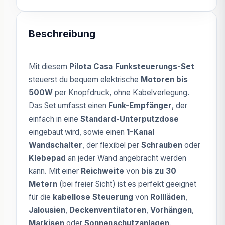
Beschreibung
Mit diesem
Pilota Casa Funksteuerungs-Set
steuerst du bequem elektrische
Motoren bis
500W
per Knopfdruck, ohne Kabelverlegung.
Das Set umfasst einen
Funk-Empfänger
, der
einfach in eine
Standard-Unterputzdose
eingebaut wird, sowie einen
1-Kanal
Wandschalter
, der flexibel per
Schrauben
oder
Klebepad
an jeder Wand angebracht werden
kann. Mit einer
Reichweite
von
bis zu 30
Metern
(bei freier Sicht) ist es perfekt geeignet
für die
kabellose Steuerung
von
Rollläden
,
Jalousien
,
Deckenventilatoren
,
Vorhängen
,
Markisen
oder
Sonnenschutzanlagen
.