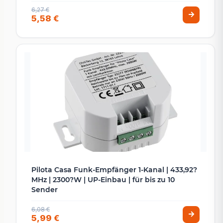
6,27 €
5,58 €
Pilota Casa Funk-Empfänger 1-Kanal | 433,92?
MHz | 2300?W | UP-Einbau | für bis zu 10
Sender
6,08 €
5,99 €