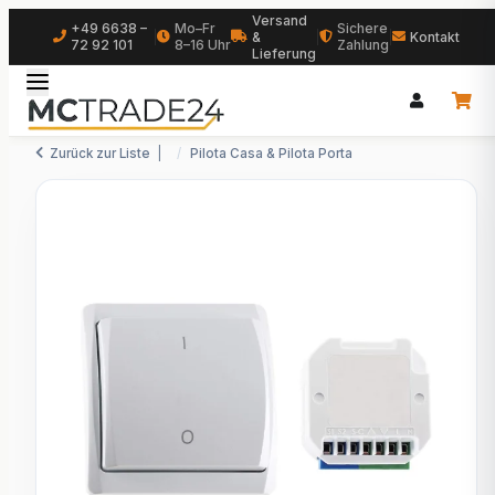
Versand
+49 6638 –
Mo–Fr
Sichere
|
&
|
|
Kontakt
72 92 101
8–16 Uhr
Zahlung
Lieferung
Zurück zur Liste
Pilota Casa & Pilota Porta