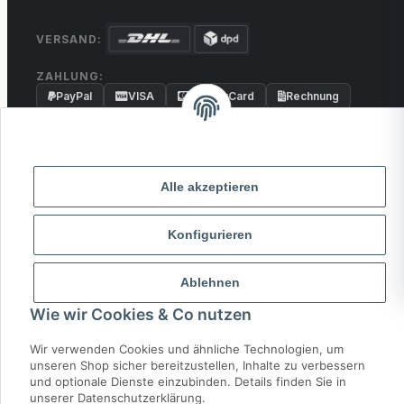
VERSAND:
ZAHLUNG:
PayPal
VISA
MasterCard
Rechnung
Überweisung
* Alle Preise inkl. gesetzlicher USt., zzgl.
Versand
Alle akzeptieren
© 2026 MCTRADE24. Alle Rechte vorbehalten.
Konfigurieren
Powered by
MD IT Solutions
Ablehnen
Wie wir Cookies & Co nutzen
Wir verwenden Cookies und ähnliche Technologien, um
unseren Shop sicher bereitzustellen, Inhalte zu verbessern
und optionale Dienste einzubinden. Details finden Sie in
unserer Datenschutzerklärung.