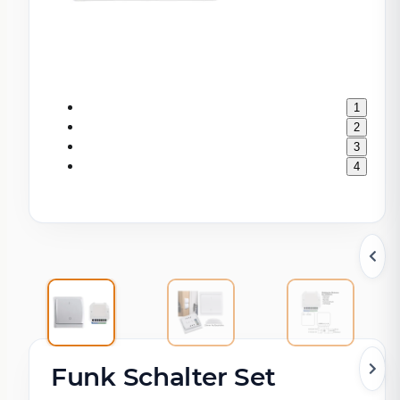
1
2
3
4
Funk Schalter Set