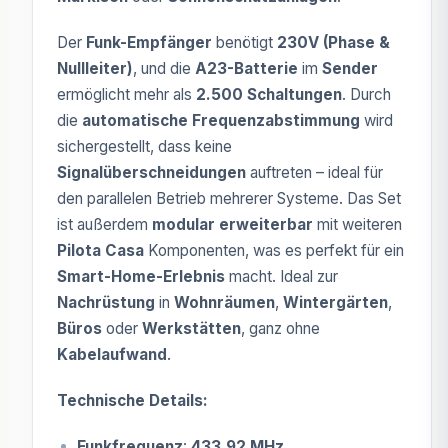
Der
Funk-Empfänger
benötigt
230V (Phase &
Nullleiter)
, und die
A23-Batterie
im
Sender
ermöglicht mehr als
2.500 Schaltungen
. Durch
die
automatische Frequenzabstimmung
wird
sichergestellt, dass keine
Signalüberschneidungen
auftreten – ideal für
den parallelen Betrieb mehrerer Systeme. Das Set
ist außerdem
modular erweiterbar
mit weiteren
Pilota Casa
Komponenten, was es perfekt für ein
Smart-Home-Erlebnis
macht. Ideal zur
Nachrüstung
in
Wohnräumen
,
Wintergärten
,
Büros
oder
Werkstätten
, ganz ohne
Kabelaufwand
.
Technische Details:
Funkfrequenz
:
433,92 MHz