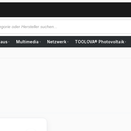
Haus
Multimedia
Netzwerk
TOOLOVA® Photovoltaik
▾
▾
▾
▾