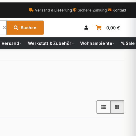
Versand & Lieferung
|
Sichere Zahlung
|
Kontakt
0,00 €
Suchen
Versand
Werkstatt & Zubehör
Wohnambiente
% Sale
▾
▾
▾