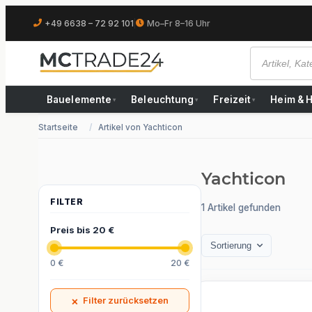
+49 6638 – 72 92 101
|
Mo–Fr 8–16 Uhr
Bauelemente
Beleuchtung
Freizeit
Heim & 
▾
▾
▾
Startseite
Artikel von Yachticon
Yachticon
1 Artikel gefunden
Preis bis 20 €
Sortierung
0 €
20 €
×
Filter zurücksetzen