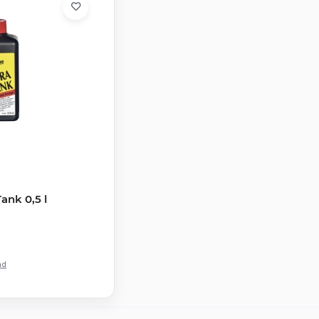
ank 0,5 l
nd