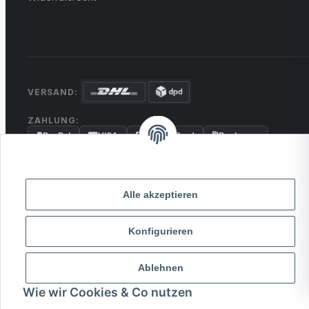
VERSAND:
ZAHLUNG:
PayPal
VISA
MasterCard
Rechnung
Überweisung
* Alle Preise inkl. gesetzlicher USt., zzgl.
Versand
Alle akzeptieren
Konfigurieren
© 2026 MCTRADE24. Alle Rechte vorbehalten.
Powered by
MD IT Solutions
Ablehnen
Wie wir Cookies & Co nutzen