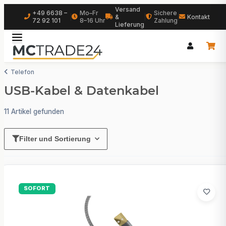
Versand
+49 6638 –
Mo–Fr
Sichere
|
&
|
|
Kontakt
72 92 101
8–16 Uhr
Zahlung
Lieferung
Telefon
USB-Kabel & Datenkabel
11 Artikel gefunden
Filter und Sortierung
SOFORT